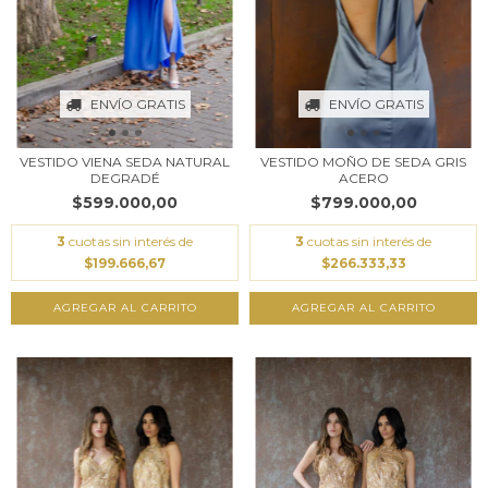
ENVÍO GRATIS
ENVÍO GRATIS
VESTIDO VIENA SEDA NATURAL
VESTIDO MOÑO DE SEDA GRIS
DEGRADÉ
ACERO
$599.000,00
$799.000,00
3
cuotas sin interés de
3
cuotas sin interés de
$199.666,67
$266.333,33
AGREGAR AL CARRITO
AGREGAR AL CARRITO