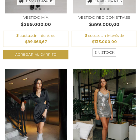
ENVÍO GRATIS
ENVÍO GRATIS
VESTIDO MÍA
VESTIDO RED CON STRASS
$299.000,00
$399.000,00
3
cuotas sin interés de
3
cuotas sin interés de
$99.666,67
$133.000,00
SIN STOCK
AGREGAR AL CARRITO