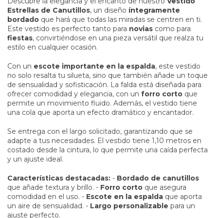
Descubre la elegancia y el encanto de nuestro
Vestido
Estrellas de Canutillos
, un diseño
íntegramente
bordado
que hará que todas las miradas se centren en ti.
Este vestido es perfecto tanto para
novias
como para
fiestas
, convirtiéndose en una pieza versátil que realza tu
estilo en cualquier ocasión.
Con un
escote importante en la espalda
, este vestido
no solo resalta tu silueta, sino que también añade un toque
de sensualidad y sofisticación. La falda está diseñada para
ofrecer comodidad y elegancia, con un
forro corto
que
permite un movimiento fluido. Además, el vestido tiene
una cola que aporta un efecto dramático y encantador.
Se entrega con el largo solicitado, garantizando que se
adapte a tus necesidades. El vestido tiene 1,10 metros en
costado desde la cintura, lo que permite una caída perfecta
y un ajuste ideal.
Características destacadas:
-
Bordado de canutillos
que añade textura y brillo. -
Forro corto
que asegura
comodidad en el uso. -
Escote en la espalda
que aporta
un aire de sensualidad. -
Largo personalizable
para un
ajuste perfecto.