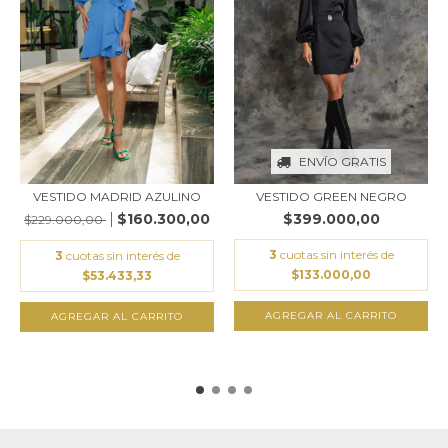
ENVÍO GRATIS
VESTIDO MADRID AZULINO
VESTIDO GREEN NEGRO
$160.300,00
$399.000,00
$229.000,00
3
cuotas sin interés de
3
cuotas sin interés de
$133.000,00
$53.433,33
AGREGAR AL CARRITO
AGREGAR AL CARRITO