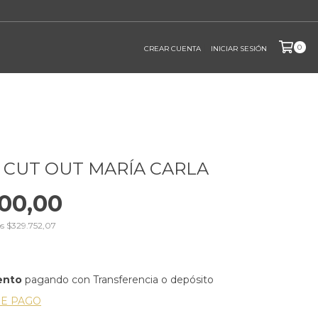
0
CREAR CUENTA
INICIAR SESIÓN
 CUT OUT MARÍA CARLA
00,00
os
$329.752,07
ento
pagando con Transferencia o depósito
DE PAGO