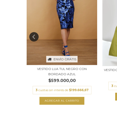
S
ENVÍO GRATIS
GRO
VESTIDO LUA TUL NEGRO CON
VESTID
BORDADO AZUL
0
$599.000,00
6.333,33
3
cu
3
cuotas sin interés de
$199.666,67
AGREGAR AL CARRITO