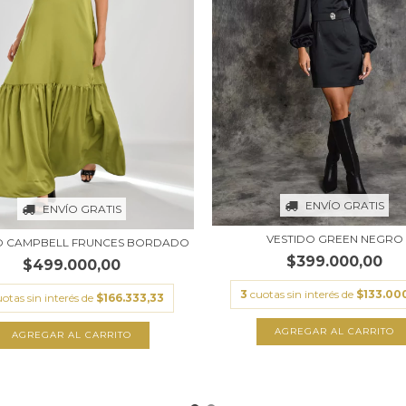
ENVÍO GRATIS
ENVÍO GRATIS
VESTIDO GREEN NEGRO
O CAMPBELL FRUNCES BORDADO
$399.000,00
$499.000,00
3
cuotas sin interés de
$133.00
otas sin interés de
$166.333,33
AGREGAR AL CARRITO
AGREGAR AL CARRITO