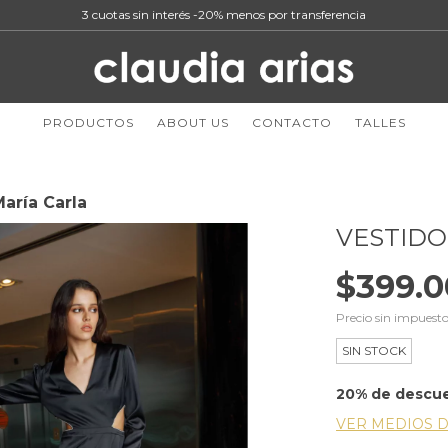
3 cuotas sin interés -20% menos por transferencia
PRODUCTOS
ABOUT US
CONTACTO
TALLES
María Carla
VESTIDO
$399.0
Precio sin impuest
SIN STOCK
20% de descu
VER MEDIOS 