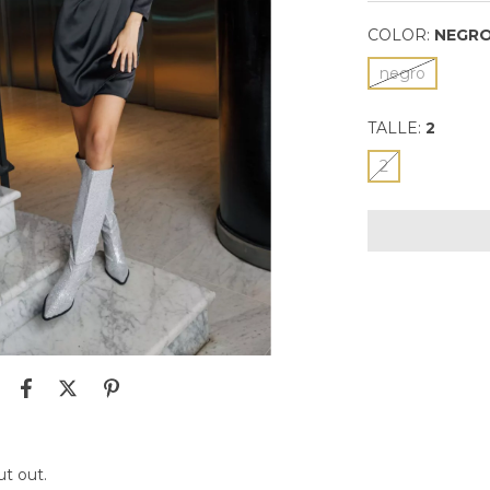
COLOR:
NEGR
negro
TALLE:
2
2
ut out.