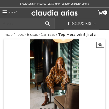
3 cuotas sin interés -20% menos por transferencia
MENÚ
0
PRODUCTOS
Inicio
/
Tops - Blusas - Camisas
/
Top Mora print jirafa