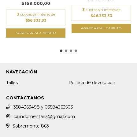
$169.000,00
3
cuotas sin interés de
3
cuotas sin interés de
$46.333,33
$56.333,33
AGREGAR AL CARRITO
AGREGAR AL CARRITO
NAVEGACIÓN
Talles
Política de devolución
CONTACTANOS
3584363498 y 03584363503
ca.indumentaria@gmail.com
Sobremonte 863