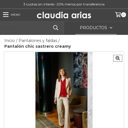
3 cuotas sin interés -20% menos por transferencia
MENÚ
0
PRODUCTOS
Inicio
/
Pantalones y faldas
/
Pantalón chic sastrero creamy