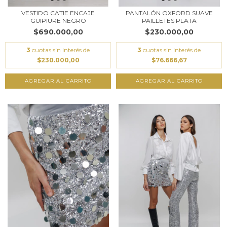
VESTIDO CATIE ENCAJE
PANTALÓN OXFORD SUAVE
GUIPIURE NEGRO
PAILLETES PLATA
$690.000,00
$230.000,00
3
cuotas sin interés de
3
cuotas sin interés de
$230.000,00
$76.666,67
AGREGAR AL CARRITO
AGREGAR AL CARRITO