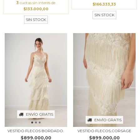
3
cuotas sin interés de
$166.333,33
$133.000,00
SIN STOCK
SIN STOCK
ENVÍO GRATIS
ENVÍO GRATIS
VESTIDO FLECOS BORDADO.
VESTIDO FLECOS,CORSAGE
$899.000,00
$899.000,00